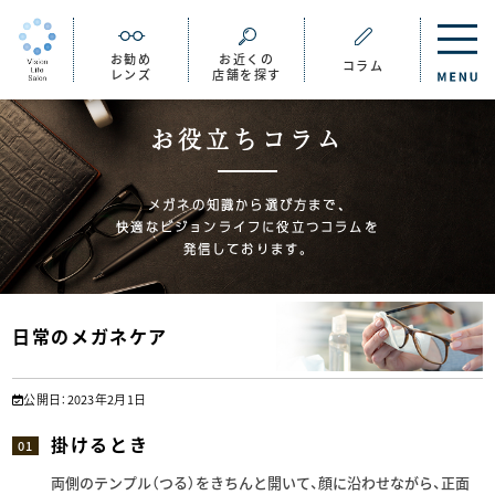
お勧め
お近くの
コラム
レンズ
店舗を探す
お役立ちコラム
メガネの知識から選び方まで、
快適なビジョンライフに役立つコラムを
発信しております。
日常のメガネケア
公開日：2023年2月1日
掛けるとき
01
両側のテンプル（つる）をきちんと開いて、顔に沿わせながら、正面