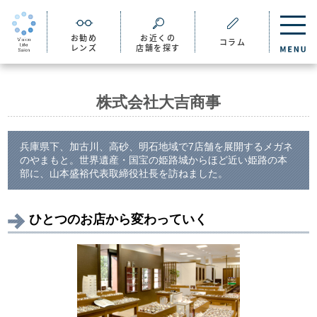
お勧め
お近くの
コラム
レンズ
店舗を探す
株式会社大吉商事
兵庫県下、加古川、高砂、明石地域で7店舗を展開するメガネ
のやまもと。世界遺産・国宝の姫路城からほど近い姫路の本
部に、山本盛裕代表取締役社長を訪ねました。
ひとつのお店から変わっていく