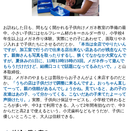
お訪ねした日も、間もなく開かれる子供向けメガネ教室の準備の最
中。小さい子供にはセルフレーム材のキーホルダー作り。小学校4
年生以上はメガネ作り体験。実際にその子にあわせて、面取りやネ
ジ入れまで子供たちにさせるのだとか。
「本当は全店でやりたいん
ですが、加工室で行うので出来る店出来ない店あるのが残念なんで
す。親御さんも写真を取ったりするし、狭くてなかなか大変なんで
すが。夏休みの1日に、11時13時15時の3回。メガネ作って遊んで
もらうだけだけど、結構口コミで話題になってるみたいで。」
と山
本取締役。
実は、メガネのやまもとは普段からお子さんがよく来店するのだと
か。
「うちの店は子供だけで調整に来るんですよ。おっちゃん直し
てーって。親の信頼があるんでしょうかね。見ていると、あの子の
友達はあの子、って分かってくる。こないだあの子来てたよーって
声掛けたり。」
実際、子供向け保証サービスも、小学校で終わると
ころが多い中、中3まで利用できる。入って2年間有効なので、中3
からだと高2まで使えるという。小児歯科などもそうだが、子供に
優しいところこそ、大人は信頼できる。